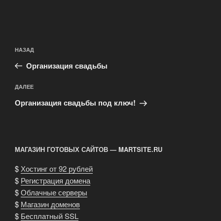
Навигация
Предыдущая
НАЗАД
по
запись:
записям
Организация свадьбы
Следующая
ДАЛЕЕ
запись
Организация свадьбы под ключ!
МАГАЗИН ГОТОВЫХ САЙТОВ — MARTSITE.RU
$
Хостинг от 92 рублей
$
Регистрация домена
$
Облачные серверы
$
Магазин доменов
$
Бесплатный SSL