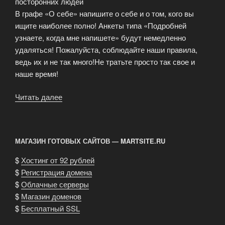
посторонних людей
В графе «О себе» напишите о себе и о том, кого вы
ищите наиболее полно! Анкеты типа «Подробней
узнаете, когда мне напишете» будут немедленно
удаляться! Пожалуйста, соблюдайте наши правила,
ведь их и не так много!Не тратьте просто так свое и
наше время!
Читать далее
«Хотите
познакомиться
с
иностранцем?»
МАГАЗИН ГОТОВЫХ САЙТОВ — MARTSITE.RU
$
Хостинг от 92 рублей
$
Регистрация домена
$
Облачные серверы
$
Магазин доменов
$
Бесплатный SSL