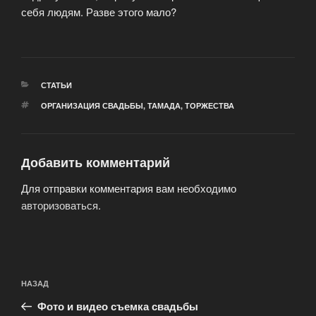
себя людям. Разве этого мало?
РУБРИКИ
СТАТЬИ
МЕТКИ
ОРГАНИЗАЦИЯ СВАДЬБЫ
,
ТАМАДА
,
ТОРЖЕСТВА
Добавить комментарий
Для отправки комментария вам необходимо
авторизоваться
.
Навигация
Предыдущая
НАЗАД
по
запись:
записям
Фото и видео съемка свадьбы