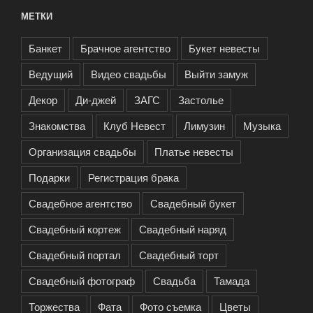
МЕТКИ
Банкет
Брачное агентство
Букет невесты
Ведущий
Видео свадьбы
Выйти замуж
Декор
Ди-джей
ЗАГС
Застолье
Знакомства
Клуб Невест
Лимузин
Музыка
Организация свадьбы
Платье невесты
Подарки
Регистрация брака
Свадебное агентство
Свадебный букет
Свадебный кортеж
Свадебный наряд
Свадебный портал
Свадебный торт
Свадебный фотограф
Свадьба
Тамада
Торжества
Фата
Фото съемка
Цветы