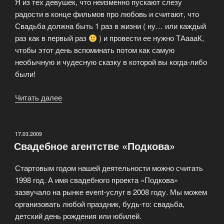
Я из тех девушек, что неизменно пускают слезу
радости в конце фильмов про любовь и считают, что
Свадьба должна быть 1 раз в жизни ( ну… или каждый
раз как в первый раз
) и провести ее нужно ТАаааК,
чтобы этот день вспоминать потом как самую
необычную и чудесную сказку в которой вы когда-либо
были!
Читать далее
«Что
я
думаю
о
ОПУБЛИКОВАНО
17.03.2009
Свадебное агентстве «Подкова»
свадьбах!?»
Стартовым годом нашей деятельности можно считать
1998 год. А имя свадебного проекта «Подкова»
зазвучало на рынке event-услуг в 2008 году. Мы можем
организовать любой праздник, будь-то: свадьба,
детский день рождения или юбилей.